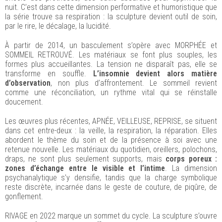
nuit. C’est dans cette dimension performative et humoristique que
la série trouve sa respiration : la sculpture devient outil de soin,
par le rire, le décalage, la lucidité.
À partir de 2014, un basculement s’opère avec MORPHÉE et
SOMMEIL RETROUVÉ. Les matériaux se font plus souples, les
formes plus accueillantes. La tension ne disparaît pas, elle se
transforme en souffle.
L’insomnie devient alors matière
d’observation
, non plus d’affrontement. Le sommeil revient
comme une réconciliation, un rythme vital qui se réinstalle
doucement.
Les œuvres plus récentes, APNÉE, VEILLEUSE, REPRISE, se situent
dans cet entre-deux : la veille, la respiration, la réparation. Elles
abordent le thème du soin et de la présence à soi avec une
retenue nouvelle. Les matériaux du quotidien, oreillers, polochons,
draps, ne sont plus seulement supports, mais
corps poreux :
zones d’échange entre le visible et l’intime
. La dimension
psychanalytique s’y densifie, tandis que la charge symbolique
reste discrète, incarnée dans le geste de couture, de piqûre, de
gonflement.
RIVAGE en 2022 marque un sommet du cycle. La sculpture s’ouvre