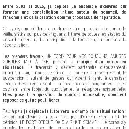
Entre 2003 et 2025, je déploie un ensemble d’œuvres qui
forment une constellation intime autour du sommeil, de
l’insomnie et de la création comme processus de réparation.
Ce cycle, amorcé dans la contrainte du corps et la lutte contre la
veille, s’étire sur plus de vingt ans. Il traverse toutes les étapes du
désordre intérieur, de la crispation à la libération, du combat à la
réconciliation.
Les premiers travaux, UN ÉCRIN POUR MES BOUQUINS, AMUSES
GUEULES, MIDI À 14H
,
portent
la marque d’un corps en
résistance.
Le traversin y devient partenaire d’épuisement,
ennemi, miroir, ou outil de survie. La couture, le resserrement, la
suspension : autant de gestes qui visent à tenir, à canaliser
l’excès. Ces pièces sont à la fois drôles et poignantes : elles
oscillent entre l’objet du quotidien et la métaphore existentielle.
Elles posent la question du confort impossible, comment
reposer ce qui ne peut lâcher.
Peu à peu,
je déplace la lutte vers le champ de la ritualisation
:
le sommeil devient un terrain de jeu, d’expérimentation et de
dérision, LE DORT DEBOUT, De 5 À 7, KIT SOMMEIL. Le corps s’y
bricole des prothèses, des outils absurdes pour apprivoiser la